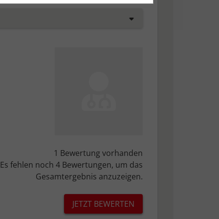
tisch anonymisiert.
esem Fall werden folgende Cookies
sonenbezogene Informationen, wie
den.
1 Bewertung vorhanden
d gespeichert werden
Es fehlen noch 4 Bewertungen, um das
Gesamtergebnis anzuzeigen.
JETZT BEWERTEN