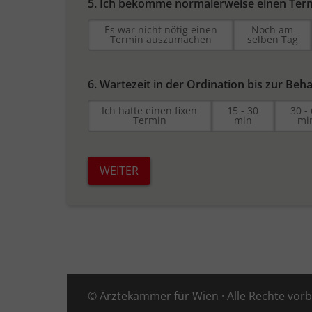
5. Ich bekomme normalerweise einen Ter
Es war nicht nötig einen
Noch am
Termin auszumachen
selben Tag
6. Wartezeit in der Ordination bis zur Beh
Ich hatte einen fixen
15 - 30
30 -
Termin
min
mi
WEITER
© Ärztekammer für Wien · Alle Rechte vor