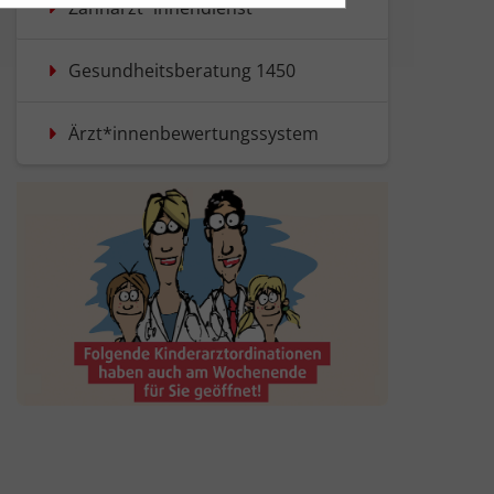
tisch anonymisiert.
Zahnärzt*innendienst
esem Fall werden folgende Cookies
Gesundheitsberatung 1450
Ärzt*innenbewertungssystem
sonenbezogene Informationen, wie
den.
d gespeichert werden