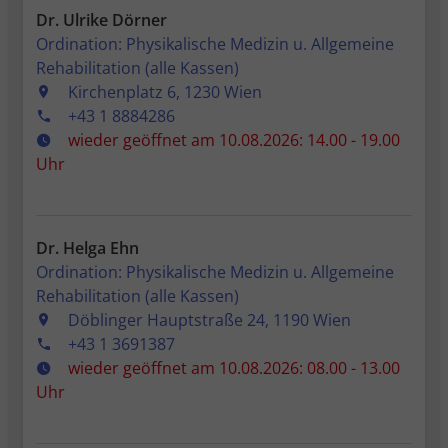
Sitzungen hinweg zu identifizieren und
Dr. Ulrike Dörner
speichert nicht-personenbezogene
Ordination: Physikalische Medizin u. Allgemeine
Informationen, wie z.B. die Anzahl der
Rehabilitation (alle Kassen)
Besuche oder Tage seit dem letzten
Kirchenplatz 6, 1230 Wien
Besuch.
+43 1 8884286
_pk_ref.*
wieder geöffnet am 10.08.2026: 14.00 - 19.00
Speicherdauer: 6 Monate
Uhr
Dient zum Speicher des Referrers. Das ist
die URL, von der Sie zu unserer Webseite
verlinkt wurden.
_pk_ses.*, _pk_cvar.*, _pk_hsr.*
Dr. Helga Ehn
Speicherdauer: 30 Minuten
Ordination: Physikalische Medizin u. Allgemeine
Kurzlebige Cookies, mit denen nicht-
Rehabilitation (alle Kassen)
personenbezogene Daten über den
Döblinger Hauptstraße 24, 1190 Wien
Besuch vorübergehend gespeichert
+43 1 3691387
werden
wieder geöffnet am 10.08.2026: 08.00 - 13.00
Uhr