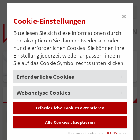
Login
×
Cookie-Einstellungen
Bitte lesen Sie sich diese Informationen durch
und akzeptieren Sie dann entweder alle oder
nur die erforderlichen Cookies. Sie können Ihre
Einstellung jederzeit wieder anpassen, indem
Praxisplan
Sie auf das Cookie Symbol rechts unten klicken.
Erforderliche Cookies
Webanalyse Cookies
Um die korrekte Funktion der Website zu
ERGEBNISSE
gewährleisten, müssen gewisse Cookies
gesetzt werden. Diese erforderlichen
Erforderliche Cookies akzeptieren
Um unsere Serviceleistung stätig zu
Cookies sind immer aktiviert.
NEUE SUCHE
SUCHE BEARBEITEN
verbessern, verwenden wir das
Alle Cookies akzeptieren
Webanalyse-Tool
Matomo
. Die
Cookies, die für die allgemeine
Datenerhebung ist standardmäßig
Funktionalität der Website erforderlich
This consent feature uses
ICONS8
icon.
Niedergelassene
deaktiviert und wird nur durch Ihre
Angestellte Ärzt*innen