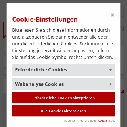
Login
×
Cookie-Einstellungen
Bitte lesen Sie sich diese Informationen durch
und akzeptieren Sie dann entweder alle oder
nur die erforderlichen Cookies. Sie können Ihre
Einstellung jederzeit wieder anpassen, indem
Praxisplan
Sie auf das Cookie Symbol rechts unten klicken.
Erforderliche Cookies
Webanalyse Cookies
Um die korrekte Funktion der Website zu
ERGEBNISSE
gewährleisten, müssen gewisse Cookies
gesetzt werden. Diese erforderlichen
Erforderliche Cookies akzeptieren
Um unsere Serviceleistung stätig zu
Cookies sind immer aktiviert.
NEUE SUCHE
SUCHE BEARBEITEN
verbessern, verwenden wir das
Alle Cookies akzeptieren
Webanalyse-Tool
Matomo
. Die
Cookies, die für die allgemeine
Datenerhebung ist standardmäßig
Funktionalität der Website erforderlich
This consent feature uses
ICONS8
icon.
deaktiviert und wird nur durch Ihre
Niedergelassene Ärzt*innen