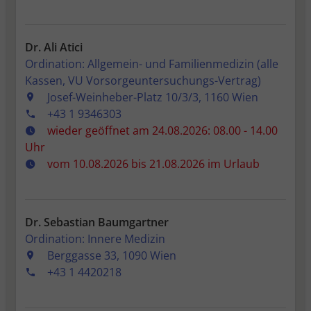
Sitzungen hinweg zu identifizieren und
speichert nicht-personenbezogene
Informationen, wie z.B. die Anzahl der
Dr. Ali Atici
Besuche oder Tage seit dem letzten
Ordination: Allgemein- und Familienmedizin (alle
Besuch.
Kassen, VU Vorsorgeuntersuchungs-Vertrag)
_pk_ref.*
Josef-Weinheber-Platz 10/3/3, 1160 Wien
Speicherdauer: 6 Monate
+43 1 9346303
Dient zum Speicher des Referrers. Das ist
wieder geöffnet am 24.08.2026: 08.00 - 14.00
die URL, von der Sie zu unserer Webseite
Uhr
verlinkt wurden.
vom 10.08.2026 bis 21.08.2026 im Urlaub
_pk_ses.*, _pk_cvar.*, _pk_hsr.*
Speicherdauer: 30 Minuten
Kurzlebige Cookies, mit denen nicht-
personenbezogene Daten über den
Dr. Sebastian Baumgartner
Besuch vorübergehend gespeichert
Ordination: Innere Medizin
werden
Berggasse 33, 1090 Wien
+43 1 4420218