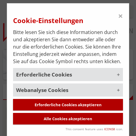
Login
×
Cookie-Einstellungen
Bitte lesen Sie sich diese Informationen durch
und akzeptieren Sie dann entweder alle oder
nur die erforderlichen Cookies. Sie können Ihre
Einstellung jederzeit wieder anpassen, indem
Praxisplan
Sie auf das Cookie Symbol rechts unten klicken.
Erforderliche Cookies
Webanalyse Cookies
Um die korrekte Funktion der Website zu
ERGEBNISSE
gewährleisten, müssen gewisse Cookies
gesetzt werden. Diese erforderlichen
Erforderliche Cookies akzeptieren
Um unsere Serviceleistung stätig zu
Cookies sind immer aktiviert.
NEUE SUCHE
SUCHE BEARBEITEN
verbessern, verwenden wir das
Alle Cookies akzeptieren
Webanalyse-Tool
Matomo
. Die
Cookies, die für die allgemeine
Datenerhebung ist standardmäßig
Funktionalität der Website erforderlich
This consent feature uses
ICONS8
icon.
Niedergelassene
deaktiviert und wird nur durch Ihre
Angestellte Ärzt*innen