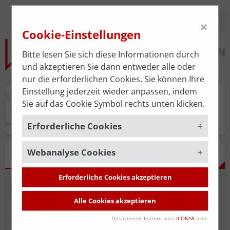
Login
×
Cookie-Einstellungen
Bitte lesen Sie sich diese Informationen durch
und akzeptieren Sie dann entweder alle oder
nur die erforderlichen Cookies. Sie können Ihre
Einstellung jederzeit wieder anpassen, indem
Praxisplan
Sie auf das Cookie Symbol rechts unten klicken.
Erforderliche Cookies
Webanalyse Cookies
Um die korrekte Funktion der Website zu
ERGEBNISSE
gewährleisten, müssen gewisse Cookies
gesetzt werden. Diese erforderlichen
Erforderliche Cookies akzeptieren
Um unsere Serviceleistung stätig zu
Cookies sind immer aktiviert.
NEUE SUCHE
SUCHE BEARBEITEN
verbessern, verwenden wir das
Alle Cookies akzeptieren
Webanalyse-Tool
Matomo
. Die
Cookies, die für die allgemeine
Datenerhebung ist standardmäßig
Funktionalität der Website erforderlich
This consent feature uses
ICONS8
icon.
Niedergelassene
deaktiviert und wird nur durch Ihre
Angestellte Ärzt*innen