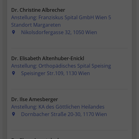
Sitzungen hinweg zu identifizieren und
speichert nicht-personenbezogene
Dr. Christine Albrecher
Informationen, wie z.B. die Anzahl der
Anstellung: Franziskus Spital GmbH Wien 5
Besuche oder Tage seit dem letzten
Standort Margareten
Besuch.
Nikolsdorfergasse 32, 1050 Wien
_pk_ref.*
Speicherdauer: 6 Monate
Dient zum Speicher des Referrers. Das ist
Dr. Elisabeth Altenhuber-Enickl
die URL, von der Sie zu unserer Webseite
Anstellung: Orthopädisches Spital Speising
verlinkt wurden.
Speisinger Str.109, 1130 Wien
_pk_ses.*, _pk_cvar.*, _pk_hsr.*
Speicherdauer: 30 Minuten
Kurzlebige Cookies, mit denen nicht-
personenbezogene Daten über den
Dr. Ilse Amesberger
Besuch vorübergehend gespeichert
Anstellung: KA des Göttlichen Heilandes
werden
Dornbacher Straße 20-30, 1170 Wien