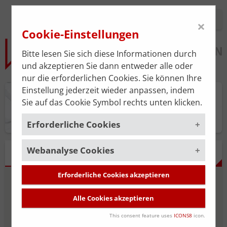
Login
×
Cookie-Einstellungen
Bitte lesen Sie sich diese Informationen durch
und akzeptieren Sie dann entweder alle oder
nur die erforderlichen Cookies. Sie können Ihre
Einstellung jederzeit wieder anpassen, indem
Praxisplan
Sie auf das Cookie Symbol rechts unten klicken.
Erforderliche Cookies
Webanalyse Cookies
Um die korrekte Funktion der Website zu
FRAGEBOGEN
gewährleisten, müssen gewisse Cookies
gesetzt werden. Diese erforderlichen
Erforderliche Cookies akzeptieren
Um unsere Serviceleistung stätig zu
Fragen 1-6 von 18
Cookies sind immer aktiviert.
verbessern, verwenden wir das
Alle Cookies akzeptieren
Webanalyse-Tool
Matomo
. Die
Cookies, die für die allgemeine
Ordination und
Datenerhebung ist standardmäßig
Funktionalität der Website erforderlich
This consent feature uses
ICONS8
icon.
deaktiviert und wird nur durch Ihre