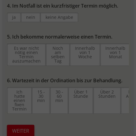
Sitzungen hinweg zu identifizieren und
4. Im Notfall ist ein kurzfristiger Termin möglich.
speichert nicht-personenbezogene
Informationen, wie z.B. die Anzahl der
ja
nein
keine Angabe
Besuche oder Tage seit dem letzten
Besuch.
_pk_ref.*
5. Ich bekomme normalerweise einen Termin.
Speicherdauer: 6 Monate
Es war nicht
Noch
Innerhalb
Innerhalb
Dient zum Speicher des Referrers. Das ist
nötig einen
am
von 1
von 1
Termin
selben
Woche
Monat
die URL, von der Sie zu unserer Webseite
auszumachen
Tag
verlinkt wurden.
_pk_ses.*, _pk_cvar.*, _pk_hsr.*
Speicherdauer: 30 Minuten
6. Wartezeit in der Ordination bis zur Behandlung.
Kurzlebige Cookies, mit denen nicht-
Ich
15 -
30 -
Über 1
Über 2
kei
personenbezogene Daten über den
hatte
30
60
Stunde
Stunden
Ang
einen
min
min
Besuch vorübergehend gespeichert
fixen
werden
Termin
WEITER