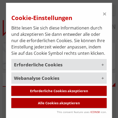
Login
×
Cookie-Einstellungen
Bitte lesen Sie sich diese Informationen durch
und akzeptieren Sie dann entweder alle oder
nur die erforderlichen Cookies. Sie können Ihre
Einstellung jederzeit wieder anpassen, indem
Praxisplan
Sie auf das Cookie Symbol rechts unten klicken.
Erforderliche Cookies
Webanalyse Cookies
Um die korrekte Funktion der Website zu
FRAGEBOGEN
gewährleisten, müssen gewisse Cookies
gesetzt werden. Diese erforderlichen
Erforderliche Cookies akzeptieren
Um unsere Serviceleistung stätig zu
Fragen 1-6 von 18
Cookies sind immer aktiviert.
verbessern, verwenden wir das
Alle Cookies akzeptieren
Webanalyse-Tool
Matomo
. Die
Cookies, die für die allgemeine
Ordination und
Datenerhebung ist standardmäßig
Funktionalität der Website erforderlich
This consent feature uses
ICONS8
icon.
deaktiviert und wird nur durch Ihre