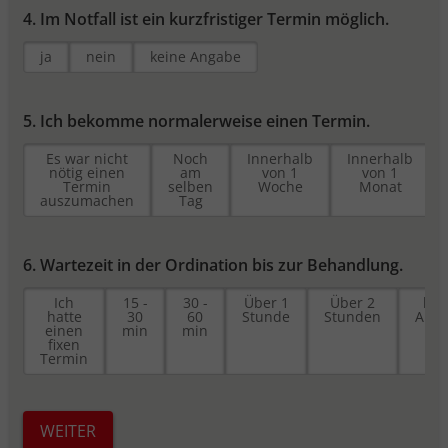
Sitzungen hinweg zu identifizieren und
4. Im Notfall ist ein kurzfristiger Termin möglich.
speichert nicht-personenbezogene
Informationen, wie z.B. die Anzahl der
ja
nein
keine Angabe
Besuche oder Tage seit dem letzten
Besuch.
_pk_ref.*
5. Ich bekomme normalerweise einen Termin.
Speicherdauer: 6 Monate
Es war nicht
Noch
Innerhalb
Innerhalb
Dient zum Speicher des Referrers. Das ist
nötig einen
am
von 1
von 1
Termin
selben
Woche
Monat
die URL, von der Sie zu unserer Webseite
auszumachen
Tag
verlinkt wurden.
_pk_ses.*, _pk_cvar.*, _pk_hsr.*
Speicherdauer: 30 Minuten
6. Wartezeit in der Ordination bis zur Behandlung.
Kurzlebige Cookies, mit denen nicht-
Ich
15 -
30 -
Über 1
Über 2
kei
personenbezogene Daten über den
hatte
30
60
Stunde
Stunden
Ang
einen
min
min
Besuch vorübergehend gespeichert
fixen
werden
Termin
WEITER