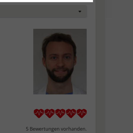
tisch anonymisiert.
esem Fall werden folgende Cookies
sonenbezogene Informationen, wie
den.
d gespeichert werden
5 Bewertungen vorhanden.