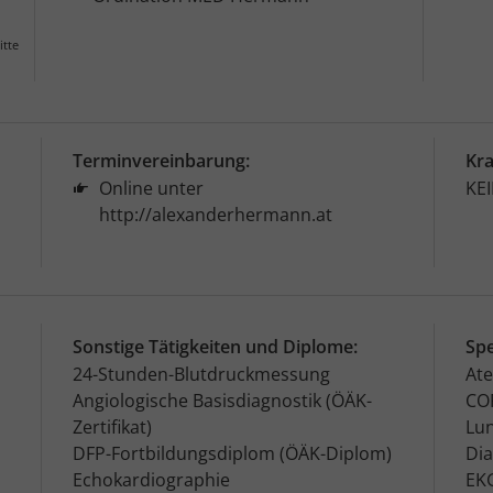
itte
Terminvereinbarung:
Kr
Online unter
KE
http://alexanderhermann.at
Sonstige Tätigkeiten und Diplome:
Spe
24-Stunden-Blutdruckmessung
At
Angiologische Basisdiagnostik (ÖÄK-
COP
Zertifikat)
Lu
DFP-Fortbildungsdiplom (ÖÄK-Diplom)
Di
Echokardiographie
EK