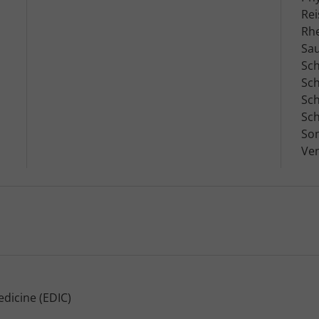
Rei
Rh
Sau
Sch
Sch
Sc
Sc
Son
Ve
dicine (EDIC)