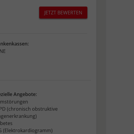
JETZT BEWERTEN
ankenkassen:
INE
zielle Angebote:
emstörungen
D (chronisch obstruktive
ngenerkrankung)
abetes
G (Elektrokardiogramm)