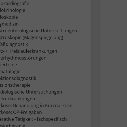
okardiografie
okrinologie
doskopie
ugmedizin
stroenterologische Untersuchungen
stroskopie (Magenspiegelung)
äßdiagnostik
z- / Kreislauferkrankungen
rzrhythmusstörungen
pertonie
matologie
ektionsdiagnostik
usionstherapie
rdiologische Untersuchungen
bererkrankungen
rkose: Behandlung in Kurznarkose
rkose: OP-Freigaben
rative Tätigkeit - fachspezifisch
siotherapie