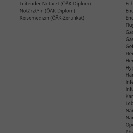
Leitender Notarzt (ÖÄK-Diplom)
Ech
Notärzt*in (ÖÄK-Diplom)
End
Reisemedizin (ÖÄK-Zertifikat)
En
Fl
Ga
Ga
Gef
Her
He
Hy
Hä
Inf
Inf
Ka
Le
Na
Na
Ope
Phy