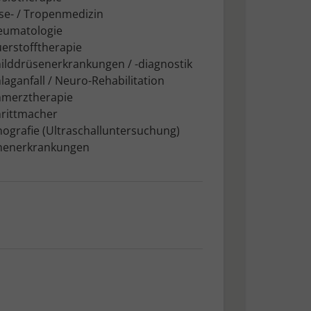
se- / Tropenmedizin
eumatologie
erstofftherapie
ilddrüsenerkrankungen / -diagnostik
laganfall / Neuro-Rehabilitation
hmerztherapie
hrittmacher
ografie (Ultraschalluntersuchung)
nenerkrankungen