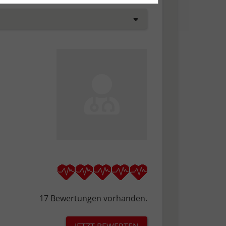
tisch anonymisiert.
esem Fall werden folgende Cookies
sonenbezogene Informationen, wie
den.
d gespeichert werden
17 Bewertungen vorhanden.