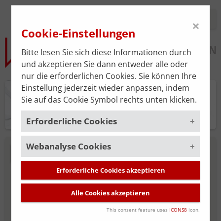
Login
×
Cookie-Einstellungen
Bitte lesen Sie sich diese Informationen durch
und akzeptieren Sie dann entweder alle oder
nur die erforderlichen Cookies. Sie können Ihre
Einstellung jederzeit wieder anpassen, indem
Praxisplan
Sie auf das Cookie Symbol rechts unten klicken.
Erforderliche Cookies
Webanalyse Cookies
Um die korrekte Funktion der Website zu
NEUE SUCHE
gewährleisten, müssen gewisse Cookies
gesetzt werden. Diese erforderlichen
Erforderliche Cookies akzeptieren
Um unsere Serviceleistung stätig zu
MITGLIED DER ÄRZTEKAMMER FÜR
Cookies sind immer aktiviert.
verbessern, verwenden wir das
Alle Cookies akzeptieren
WIEN
Webanalyse-Tool
Matomo
. Die
Cookies, die für die allgemeine
Datenerhebung ist standardmäßig
Funktionalität der Website erforderlich
This consent feature uses
ICONS8
icon.
deaktiviert und wird nur durch Ihre