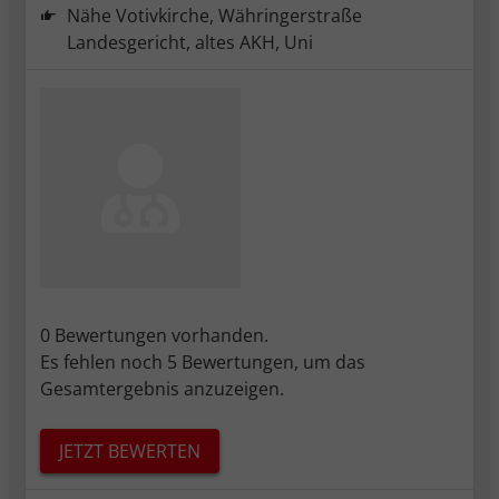
Sitzungen hinweg zu identifizieren und
Nähe Votivkirche, Währingerstraße
speichert nicht-personenbezogene
Landesgericht, altes AKH, Uni
Informationen, wie z.B. die Anzahl der
Besuche oder Tage seit dem letzten
Besuch.
_pk_ref.*
Speicherdauer: 6 Monate
Dient zum Speicher des Referrers. Das ist
die URL, von der Sie zu unserer Webseite
verlinkt wurden.
_pk_ses.*, _pk_cvar.*, _pk_hsr.*
Speicherdauer: 30 Minuten
Kurzlebige Cookies, mit denen nicht-
0 Bewertungen vorhanden.
personenbezogene Daten über den
Es fehlen noch 5 Bewertungen, um das
Besuch vorübergehend gespeichert
Gesamtergebnis anzuzeigen.
werden
JETZT BEWERTEN