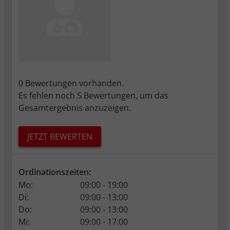
Sitzungen hinweg zu identifizieren und
speichert nicht-personenbezogene
Informationen, wie z.B. die Anzahl der
Besuche oder Tage seit dem letzten
Besuch.
_pk_ref.*
Speicherdauer: 6 Monate
0 Bewertungen vorhanden.
Dient zum Speicher des Referrers. Das ist
Es fehlen noch 5 Bewertungen, um das
die URL, von der Sie zu unserer Webseite
Gesamtergebnis anzuzeigen.
verlinkt wurden.
_pk_ses.*, _pk_cvar.*, _pk_hsr.*
Speicherdauer: 30 Minuten
JETZT BEWERTEN
Kurzlebige Cookies, mit denen nicht-
personenbezogene Daten über den
Ordinationszeiten:
Besuch vorübergehend gespeichert
werden
Mo:
09:00 - 19:00
Di:
09:00 - 13:00
Do:
09:00 - 13:00
Mi:
09:00 - 17:00