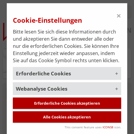
Login
×
Cookie-Einstellungen
Bitte lesen Sie sich diese Informationen durch
und akzeptieren Sie dann entweder alle oder
nur die erforderlichen Cookies. Sie können Ihre
Einstellung jederzeit wieder anpassen, indem
Praxisplan
Sie auf das Cookie Symbol rechts unten klicken.
Erforderliche Cookies
Webanalyse Cookies
Um die korrekte Funktion der Website zu
NEUE SUCHE
gewährleisten, müssen gewisse Cookies
gesetzt werden. Diese erforderlichen
Erforderliche Cookies akzeptieren
Um unsere Serviceleistung stätig zu
MITGLIED DER ÄRZTEKAMMER FÜR
Cookies sind immer aktiviert.
verbessern, verwenden wir das
Alle Cookies akzeptieren
WIEN
Webanalyse-Tool
Matomo
. Die
Cookies, die für die allgemeine
Datenerhebung ist standardmäßig
Funktionalität der Website erforderlich
This consent feature uses
ICONS8
icon.
deaktiviert und wird nur durch Ihre