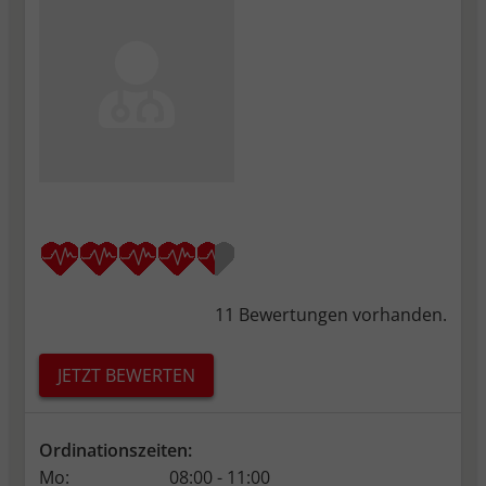
Sitzungen hinweg zu identifizieren und
speichert nicht-personenbezogene
Informationen, wie z.B. die Anzahl der
Besuche oder Tage seit dem letzten
Besuch.
_pk_ref.*
Speicherdauer: 6 Monate
Dient zum Speicher des Referrers. Das ist
die URL, von der Sie zu unserer Webseite
verlinkt wurden.
_pk_ses.*, _pk_cvar.*, _pk_hsr.*
Speicherdauer: 30 Minuten
Kurzlebige Cookies, mit denen nicht-
11 Bewertungen vorhanden.
personenbezogene Daten über den
Besuch vorübergehend gespeichert
JETZT BEWERTEN
werden
Ordinationszeiten:
Mo:
08:00 - 11:00