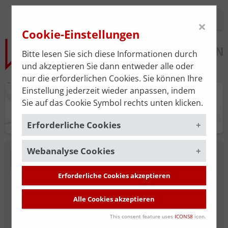
Login
×
Cookie-Einstellungen
Bitte lesen Sie sich diese Informationen durch
und akzeptieren Sie dann entweder alle oder
nur die erforderlichen Cookies. Sie können Ihre
Einstellung jederzeit wieder anpassen, indem
Praxisplan
Sie auf das Cookie Symbol rechts unten klicken.
Erforderliche Cookies
Webanalyse Cookies
Um die korrekte Funktion der Website zu
NEUE SUCHE
gewährleisten, müssen gewisse Cookies
gesetzt werden. Diese erforderlichen
Erforderliche Cookies akzeptieren
Um unsere Serviceleistung stätig zu
MITGLIED DER ÄRZTEKAMMER FÜR
Cookies sind immer aktiviert.
verbessern, verwenden wir das
Alle Cookies akzeptieren
WIEN
Webanalyse-Tool
Matomo
. Die
Cookies, die für die allgemeine
Datenerhebung ist standardmäßig
Funktionalität der Website erforderlich
This consent feature uses
ICONS8
icon.
deaktiviert und wird nur durch Ihre