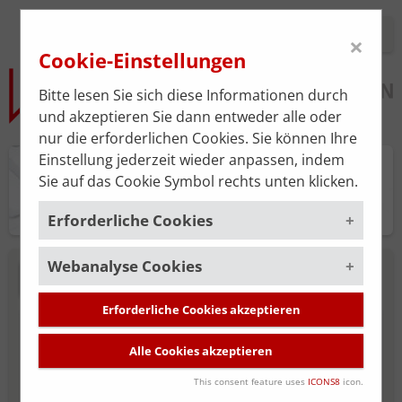
Login
×
Cookie-Einstellungen
Bitte lesen Sie sich diese Informationen durch
und akzeptieren Sie dann entweder alle oder
nur die erforderlichen Cookies. Sie können Ihre
Einstellung jederzeit wieder anpassen, indem
Praxisplan
Sie auf das Cookie Symbol rechts unten klicken.
Erforderliche Cookies
Webanalyse Cookies
Um die korrekte Funktion der Website zu
NEUE SUCHE
gewährleisten, müssen gewisse Cookies
gesetzt werden. Diese erforderlichen
Erforderliche Cookies akzeptieren
Um unsere Serviceleistung stätig zu
MITGLIED DER ÄRZTEKAMMER FÜR
Cookies sind immer aktiviert.
verbessern, verwenden wir das
Alle Cookies akzeptieren
WIEN
Webanalyse-Tool
Matomo
. Die
Cookies, die für die allgemeine
Datenerhebung ist standardmäßig
Funktionalität der Website erforderlich
This consent feature uses
ICONS8
icon.
deaktiviert und wird nur durch Ihre